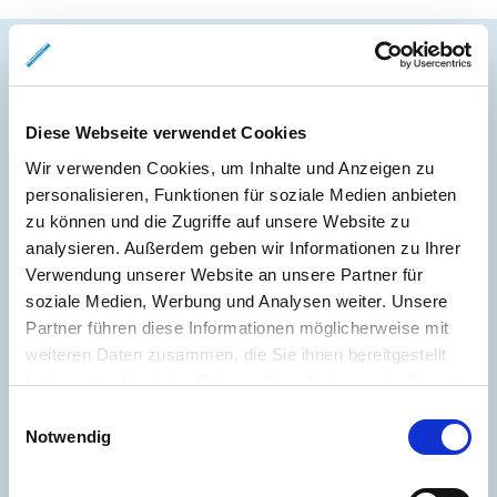
Unsere Leistungen für
Diese Webseite verwendet Cookies
Immobilien-Verkäufer
Wir verwenden Cookies, um Inhalte und Anzeigen zu
personalisieren, Funktionen für soziale Medien anbieten
zu können und die Zugriffe auf unsere Website zu
Immobilienbewertung
analysieren. Außerdem geben wir Informationen zu Ihrer
Verwendung unserer Website an unsere Partner für
fundierte
Marktpreisanalyse
soziale Medien, Werbung und Analysen weiter. Unsere
Partner führen diese Informationen möglicherweise mit
weiteren Daten zusammen, die Sie ihnen bereitgestellt
Erfolgreiche
Vermarktung dank innovativer
haben oder die sie im Rahmen Ihrer Nutzung der Dienste
Marketing- und Vertriebsstrategie
gesammelt haben.
Einwilligungsauswahl
Notwendig
Bei Bedarf: optische Auffrischung des Objekts
(Home Staging)