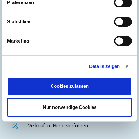
Präferenzen
Profi Fotografie und
360°Aufnahmen
mit
Exposé-Erstellung
Statistiken
Regionales Netzwerk inklusive umfangreicher
Marketing
aktueller
Interessentenkartei
Inserate in regionalen Medien & in den
Details zeigen
Immobilienportalen
Auf Wunsch diskrete Direktvermittlung
Cookies zulassen
Open-House-Besichtigungstermine auf
Nur notwendige Cookies
Wunsch (außer in Pandemiezeiten)
Verkauf im Bieterverfahren