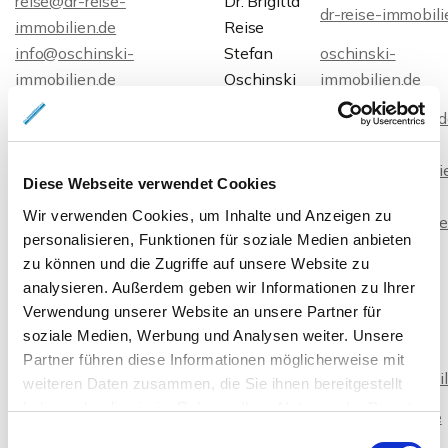
reise@dr-reise-
Dr. Brigitta
dr-reise-immobili
immobilien.de
Reise
info@oschinski-
Stefan
oschinski-
immobilien.de
Oschinski
immobilien.de
Monika
info@tela-immobilien.de
tela-immobilien.d
Scherbel
peggy@stueber-
Peggy
stueber-immobili
immobilien.de
Stüber
Diese Webseite verwendet Cookies
Jens
Wir verwenden Cookies, um Inhalte und Anzeigen zu
djb@butscher.net
www.butscher.ne
Butscher
personalisieren, Funktionen für soziale Medien anbieten
Reinhold
zu können und die Zugriffe auf unsere Website zu
info@vanmegen.de
vanmegen.de
van Megen
analysieren. Außerdem geben wir Informationen zu Ihrer
Verwendung unserer Website an unsere Partner für
a.beckmeier@ab-ins-neue-
Angelique
ab-ins-neue-
soziale Medien, Werbung und Analysen weiter. Unsere
zuhause.de
Beckmeier
zuhause.de
Partner führen diese Informationen möglicherweise mit
info@adorable-
Thorsten
adorable-immobil
weiteren Daten zusammen, die Sie ihnen bereitgestellt
immobilien.de
Frenzel
haben oder die sie im Rahmen Ihrer Nutzung der Dienste
aj@narander-jung.de
Angela Jung
narander-jung.de
gesammelt haben.
Einwilligungsauswahl
Robert