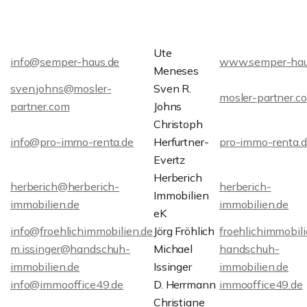
Ute
info@semper-haus.de
www.semper-hau
Meneses
sven.johns@mosler-
Sven R.
mosler-partner.c
partner.com
Johns
Christoph
info@pro-immo-renta.de
Herfurtner-
pro-immo-renta.
Evertz
Herberich
herberich@herberich-
herberich-
Immobilien
immobilien.de
immobilien.de
eK
info@froehlichimmobilien.de
Jörg Fröhlich
froehlichimmobili
m.issinger@handschuh-
Michael
handschuh-
immobilien.de
Issinger
immobilien.de
info@immooffice49.de
D. Herrmann
immooffice49.de
Christiane