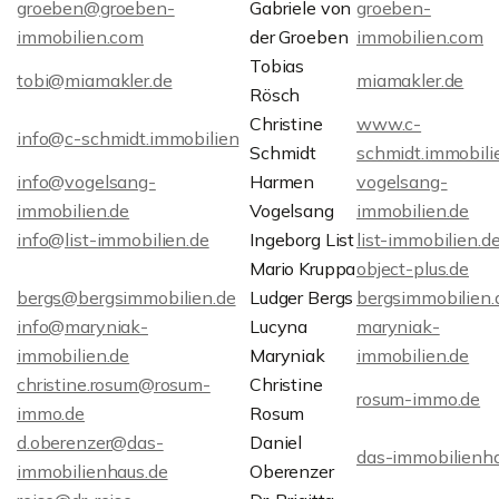
groeben@groeben-
Gabriele von
groeben-
immobilien.com
der Groeben
immobilien.com
Tobias
tobi@miamakler.de
miamakler.de
Rösch
Christine
www.c-
info@c-schmidt.immobilien
Schmidt
schmidt.immobili
info@vogelsang-
Harmen
vogelsang-
immobilien.de
Vogelsang
immobilien.de
info@list-immobilien.de
Ingeborg List
list-immobilien.d
Mario Kruppa
object-plus.de
bergs@bergsimmobilien.de
Ludger Bergs
bergsimmobilien.
info@maryniak-
Lucyna
maryniak-
immobilien.de
Maryniak
immobilien.de
christine.rosum@rosum-
Christine
rosum-immo.de
immo.de
Rosum
d.oberenzer@das-
Daniel
das-immobilienha
immobilienhaus.de
Oberenzer