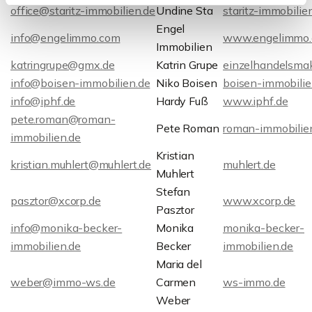
office@staritz-immobilien.de
Undine Sta
staritz-immobilie
Engel
info@engelimmo.com
www.engelimmo
Immobilien
katringrupe@gmx.de
Katrin Grupe
einzelhandelsmak
info@boisen-immobilien.de
Niko Boisen
boisen-immobilie
info@iphf.de
Hardy Fuß
www.iphf.de
pete.roman@roman-
Pete Roman
roman-immobilie
immobilien.de
Kristian
kristian.muhlert@muhlert.de
muhlert.de
Muhlert
Stefan
pasztor@xcorp.de
www.xcorp.de
Pasztor
info@monika-becker-
Monika
monika-becker-
immobilien.de
Becker
immobilien.de
Maria del
weber@immo-ws.de
Carmen
ws-immo.de
Weber