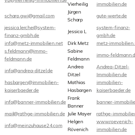
vp@vierheilig-immobilien.de
Vierheilig
immobilien.de
Jürgen
scharp.gwi@gmail.com
gute-werte.de
Scharp
jessica.lerche@system-
system-finanz-
Jessica L
finanz-gmbh.de
gmbh.de
info@metz-immobilien.net
Dirk Metz
metz-immobilien.
s.feldmann@immo-
Sabine
immo-feldmann.
feldmann.de
Feldmann
Andrea
Andrea-Ditzel-
info@andrea-ditzel.de
Ditzel
Immobilien.de
hasbargen@immobilien-
Mathias
immobilien-
kaiserbaeder.de
Hasbargen
kaiserbaeder.de
Frank
info@banner-immobilien.de
banner-immobili
Banner
mail@rathge-immobilien.de
Julie Mayer
rathge-immobilie
Helgen
www.roevenich-
info@meinzuhause24.com
Rövenich
immobilien.de