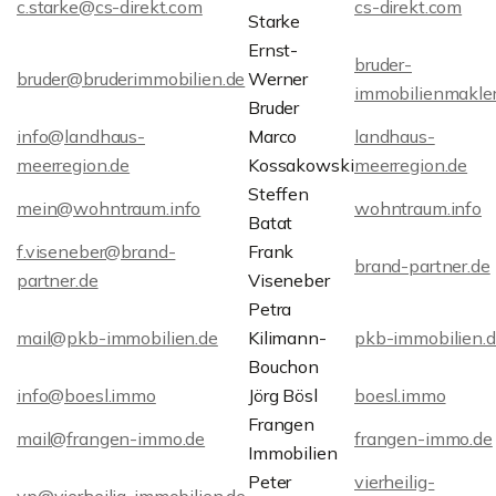
c.starke@cs-direkt.com
cs-direkt.com
Starke
Ernst-
bruder-
bruder@bruderimmobilien.de
Werner
immobilienmakler
Bruder
info@landhaus-
Marco
landhaus-
meerregion.de
Kossakowski
meerregion.de
Steffen
mein@wohntraum.info
wohntraum.info
Batat
f.viseneber@brand-
Frank
brand-partner.de
partner.de
Viseneber
Petra
mail@pkb-immobilien.de
Kilimann-
pkb-immobilien.
Bouchon
info@boesl.immo
Jörg Bösl
boesl.immo
Frangen
mail@frangen-immo.de
frangen-immo.de
Immobilien
Peter
vierheilig-