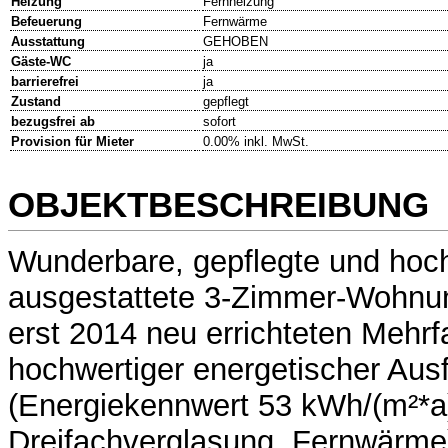
Heizung
Fernheizung
Befeuerung
Fernwärme
Ausstattung
GEHOBEN
Gäste-WC
ja
barrierefrei
ja
Zustand
gepflegt
bezugsfrei ab
sofort
Provision für Mieter
0.00% inkl. MwSt.
OBJEKTBESCHREIBUNG
Wunderbare, gepflegte und hoc
ausgestattete 3-Zimmer-Wohnu
erst 2014 neu errichteten Mehrf
hochwertiger energetischer Aus
(Energiekennwert 53 kWh/(m²*a)
Dreifachverglasung, Fernwärme