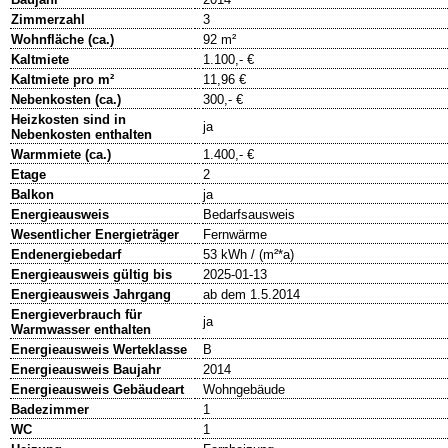
Zimmerzahl
3
Wohnfläche (ca.)
92 m²
Kaltmiete
1.100,- €
Kaltmiete pro m²
11,96 €
Nebenkosten (ca.)
300,- €
Heizkosten sind in
ja
Nebenkosten enthalten
Warmmiete (ca.)
1.400,- €
Etage
2
Balkon
ja
Energieausweis
Bedarfsausweis
Wesentlicher Energieträger
Fernwärme
Endenergiebedarf
53 kWh / (m²*a)
Energieausweis gültig bis
2025-01-13
Energieausweis Jahrgang
ab dem 1.5.2014
Energieverbrauch für
ja
Warmwasser enthalten
Energieausweis Werteklasse
B
Energieausweis Baujahr
2014
Energieausweis Gebäudeart
Wohngebäude
Badezimmer
1
WC
1