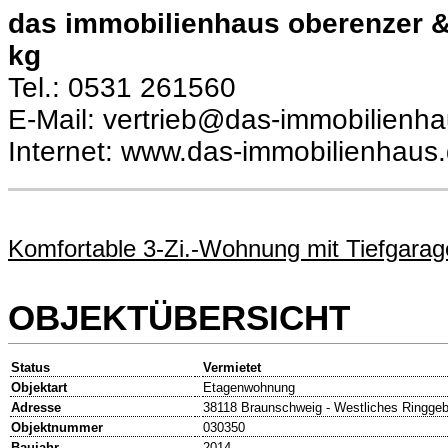
das immobilienhaus oberenzer 
kg
Tel.: 0531 261560
E-Mail: vertrieb@das-immobilienh
Internet: www.das-immobilienhaus
Komfortable 3-Zi.-Wohnung mit Tiefgarage
OBJEKTÜBERSICHT
Status
Vermietet
Objektart
Etagenwohnung
Adresse
38118 Braunschweig - Westliches Ringgeb
Objektnummer
030350
Baujahr
2014