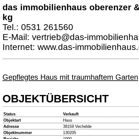
das immobilienhaus oberenzer 
kg
Tel.: 0531 261560
E-Mail: vertrieb@das-immobilienh
Internet: www.das-immobilienhaus
Gepflegtes Haus mit traumhaftem Garten
OBJEKTÜBERSICHT
Status
Verkauft
Objektart
Haus
Adresse
38159 Vechelde
Objektnummer
130205
Baujahr
1990