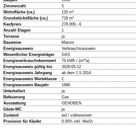
Zimmerzahl
5
Wohnfläche (ca.)
120 m²
Grundstücksfläche (ca.)
716 m²
Kaufpreis
278.000,- €
Anzahl Etagen
1
Terrasse
ja
Bauweise
Massiv
Energieausweis
Verbrauchsausweis
Wesentlicher Energieträger
GAS
Energieverbrauchskennwert
75 kWh / (m²*a)
Energieausweis gültig bis
2026-05-12
Energieausweis Jahrgang
ab dem 1.5.2014
Energieausweis Werteklasse
C
Energieausweis Baujahr
1990
Unterkellert
ja
Befeuerung
Gas
Ausstattung
GEHOBEN
Gäste-WC
ja
Zustand
teil / vollrenoviert
Provision für Käufer
0.00% inkl. MwSt.