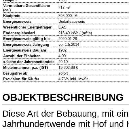
Vermietbare Gesamtfläche
217 m²
(ca.)
Kaufpreis
398.000,- €
Energieausweis
Bedarfsausweis
Wesentlicher Energieträger
GAS
Endenergiebedarf
213,40 kWh / (m²*a)
Energieausweis gültig bis
2020-01-28
Energieausweis Jahrgang
vor 1.5.2014
Energieausweis Baujahr
1902
Anzahl der Einheiten
4.00
x-fache der Jahresnettomiete
20,10
Mieteinnahmen p.a. (IST)
19.802,88 €
bezugsfrei ab
sofort
Provision für Käufer
4.76% inkl. MwSt.
OBJEKTBESCHREIBUNG
Diese Art der Bebauung, mit e
Jahrhundertwende mit Hof und 