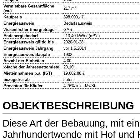
Vermietbare Gesamtfläche
217 m²
(ca.)
Kaufpreis
398.000,- €
Energieausweis
Bedarfsausweis
Wesentlicher Energieträger
GAS
Endenergiebedarf
213,40 kWh / (m²*a)
Energieausweis gültig bis
2020-01-28
Energieausweis Jahrgang
vor 1.5.2014
Energieausweis Baujahr
1902
Anzahl der Einheiten
4.00
x-fache der Jahresnettomiete
20,10
Mieteinnahmen p.a. (IST)
19.802,88 €
bezugsfrei ab
sofort
Provision für Käufer
4.76% inkl. MwSt.
OBJEKTBESCHREIBUNG
Diese Art der Bebauung, mit e
Jahrhundertwende mit Hof und 