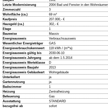
Letzte Modernisierung
2004 Bad und Fenster in den Wohnräume
Zimmerzahl
3
Wohnfläche (ca.)
69 m²
Kaufpreis
207.000,- €
Hausgeld (ca.)
302,- €
Etage
1
Bauweise
Massiv
Energieausweis
Verbrauchsausweis
Wesentlicher Energieträger
GAS
Energieverbrauchskennwert
118 kWh / (m²*a)
Energieausweis gültig bis
2030-06-10
Energieausweis Jahrgang
ab dem 1.5.2014
Energieausweis Werteklasse
D
Energieausweis Baujahr
2013
Energieausweis Gebäudeart
Wohngebäude
Unterkellert
ja
Gartennutzung
ja
Badezimmer
1
Heizung
Zentralheizung
Befeuerung
Gas
Ausstattung
STANDARD
bezugsfrei ab
sofort