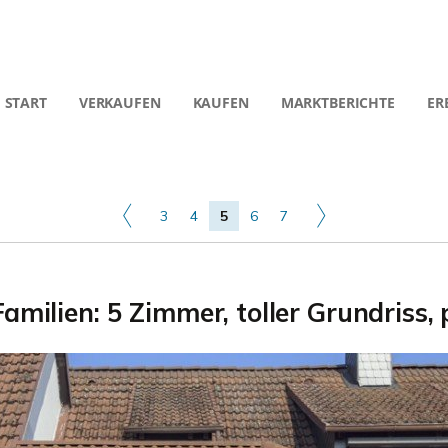
START
VERKAUFEN
KAUFEN
MARKTBERICHTE
ER
3
4
5
6
7
milien: 5 Zimmer, toller Grundriss, 