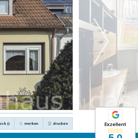
Exzellent
ock (
)
merken
drucken
5,0