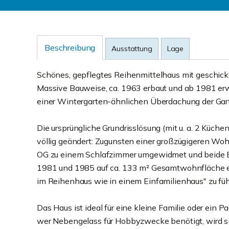
Beschreibung
Ausstattung
Lage
Schönes, gepflegtes Reihenmittelhaus mit geschickt
Massive Bauweise, ca. 1963 erbaut und ab 1981 erw
einer Wintergarten-ähnlichen Überdachung der Gart
Die ursprüngliche Grundrisslösung (mit u. a. 2 Küche
völlig geändert: Zugunsten einer großzügigeren Woh
OG zu einem Schlafzimmer umgewidmet und beide Bäd
1981 und 1985 auf ca. 133 m² Gesamtwohnfläche erg
im Reihenhaus wie in einem Einfamilienhaus" zu fühl
Das Haus ist ideal für eine kleine Familie oder ein 
wer Nebengelass für Hobbyzwecke benötigt, wird sic