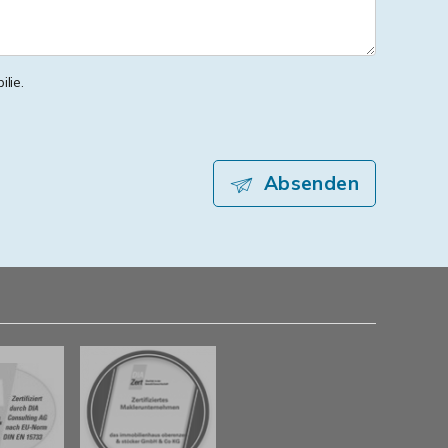
lie.
Absenden