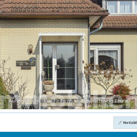
Außenansicht Haus Reihenhaus Braunschweig Thune
Notizbl