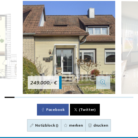
249.000,- €
Facebook
(Twitter)
Notizblock (
)
merken
drucken