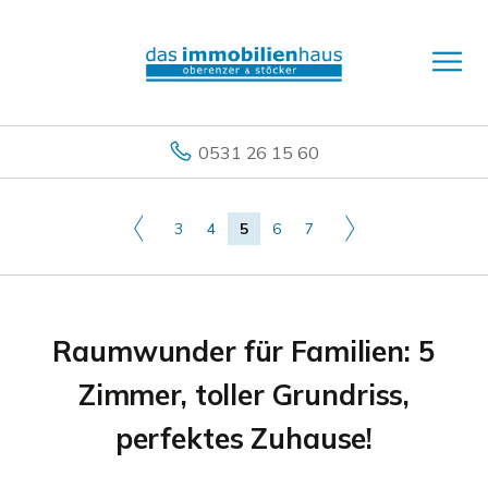
0531 26 15 60
3
4
5
6
7
Raumwunder für Familien: 5
Zimmer, toller Grundriss,
perfektes Zuhause!