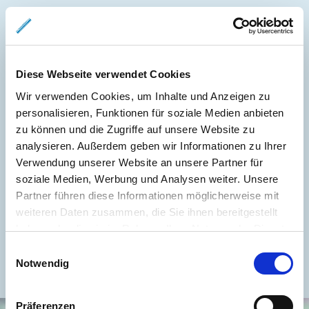
Weitere Informationen
Diese Webseite verwendet Cookies
Wesentlicher Energieträger
GAS
Wir verwenden Cookies, um Inhalte und Anzeigen zu
Energieausweis gültig bis
2035-10-21
personalisieren, Funktionen für soziale Medien anbieten
zu können und die Zugriffe auf unsere Website zu
Energieausweis Jahrgang
ab dem 1.5.2014
analysieren. Außerdem geben wir Informationen zu Ihrer
Energieausweis Werteklasse
H
Verwendung unserer Website an unsere Partner für
soziale Medien, Werbung und Analysen weiter. Unsere
Energieausweis Baujahr
1963
Partner führen diese Informationen möglicherweise mit
Energieausweis Gebäudeart
Wohngebäude
weiteren Daten zusammen, die Sie ihnen bereitgestellt
Heizung
Zentralheizung
haben oder die sie im Rahmen Ihrer Nutzung der Dienste
gesammelt haben.
Befeuerung
Gas
Einwilligungsauswahl
Notwendig
Präferenzen