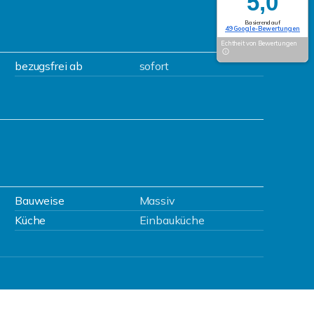
5,0
Basierend auf
49 Google-Bewertungen
Echtheit von Bewertungen
bezugsfrei ab
sofort
Bauweise
Massiv
Küche
Einbauküche