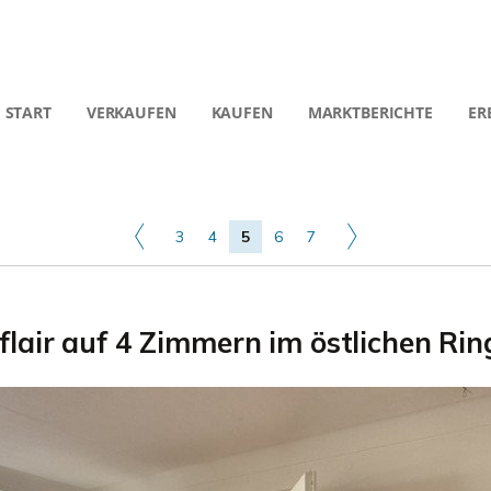
START
VERKAUFEN
KAUFEN
MARKTBERICHTE
ER
3
4
5
6
7
flair auf 4 Zimmern im östlichen Rin