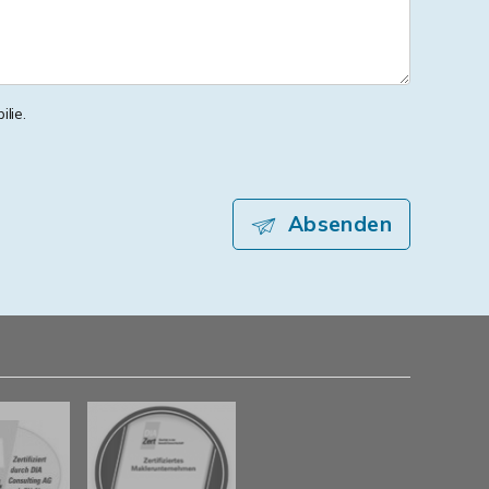
lie.
Absenden