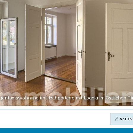
gentumswohnung im Hochparterre mit Loggia im Östlichen R
Notizbl