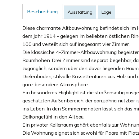
Beschreibung
Ausstattung
Lage
Diese charmante Altbauwohnung befindet sich im H
dem Jahr 1914 - gelegen im beliebten östlichen R
100 und verteilt sich auf insgesamt vier Zimmer.
Die klassische 4-Zimmer-Altbauwohnung begeistert
Raumhöhen. Drei Zimmer sind separat begehbar, das 
zugänglich, sondern über den davor liegenden Raum e
Dielenböden, stilvolle Kassettentüren aus Holz und
ganz besondere Atmosphäre.
Ein besonderes Highlight ist die straßenseitig ausger
geschützten Außenbereich, der ganzjährig nutzbar is
ins Leben. In den Sommermonaten lässt sich das mit
Balkongefühl in den Altbau.
Ein privater Kellerraum gehört ebenfalls zur Wohnun
Die Wohnung eignet sich sowohl für Paare mit Platz