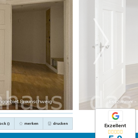
inggebiet Braunschweig
Esszimmer -
ock (
)
merken
drucken
Exzellent