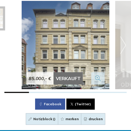
85.000,- €
VERKAUFT
Facebook
(Twitter)
Notizblock (
)
merken
drucken