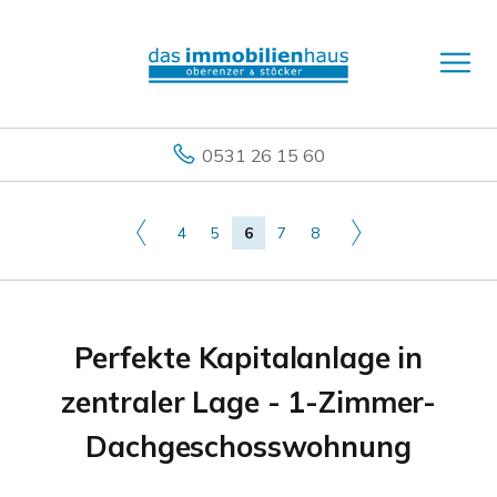
0531 26 15 60
4
5
6
7
8
Perfekte Kapitalanlage in
zentraler Lage - 1-Zimmer-
Dachgeschosswohnung