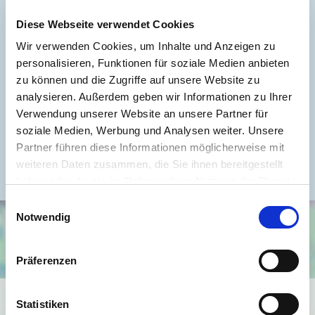
Wesentlicher Energieträger
GAS
Diese Webseite verwendet Cookies
Energieausweis gültig bis
2027-01-27
Wir verwenden Cookies, um Inhalte und Anzeigen zu
Energieausweis Jahrgang
ab dem 1.5.2014
personalisieren, Funktionen für soziale Medien anbieten
zu können und die Zugriffe auf unsere Website zu
Energieausweis Werteklasse
D
analysieren. Außerdem geben wir Informationen zu Ihrer
Energieausweis Baujahr
1900
Verwendung unserer Website an unsere Partner für
Energieausweis Gebäudeart
Wohngebäude
soziale Medien, Werbung und Analysen weiter. Unsere
Partner führen diese Informationen möglicherweise mit
Befeuerung
Gas
weiteren Daten zusammen, die Sie ihnen bereitgestellt
haben oder die sie im Rahmen Ihrer Nutzung der Dienste
gesammelt haben.
Einwilligungsauswahl
Notwendig
Präferenzen
Ich bin damit einverstanden, dass mir Karten von Google
Statistiken