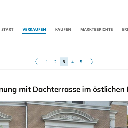
START
VERKAUFEN
KAUFEN
MARKTBERICHTE
ER
1
2
3
4
5
nung mit Dachterrasse im östlichen 