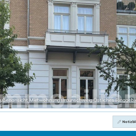
ußenansicht Mietwohnung Braunschweig Östliches Ringgebi
Notizbl