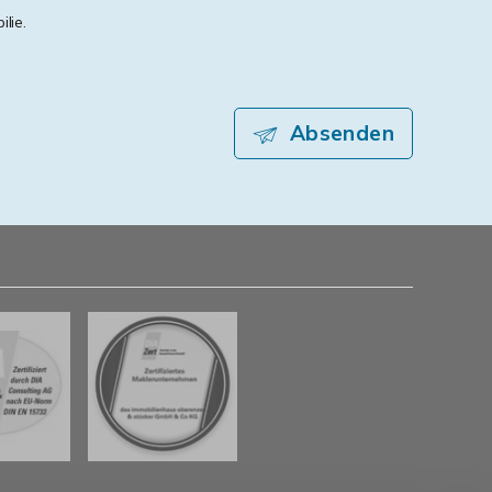
lie.
Absenden