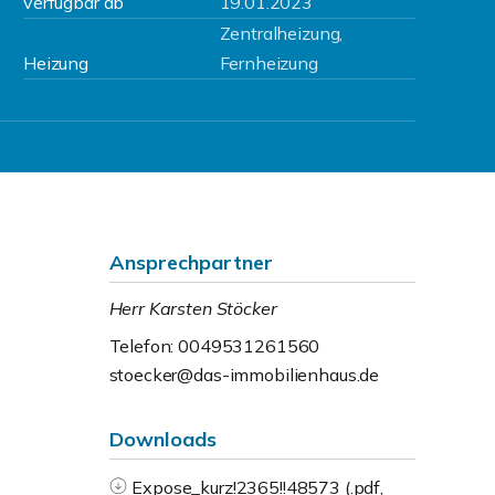
verfügbar ab
19.01.2023
Zentralheizung,
Heizung
Fernheizung
Ansprechpartner
Herr Karsten Stöcker
Telefon: 0049531261560
stoecker@das-immobilienhaus.de
Downloads
Expose_kurz!2365!!48573 (.pdf,