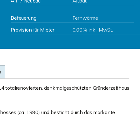
Alt- / Neubau
Altbau
Befeuerung
Fernwärme
Provision für Mieter
0.00% inkl. MwSt.
s
totalrenovierten, denkmalgeschützten Gründerzeithaus
osses (ca. 1990) und besticht durch das markante