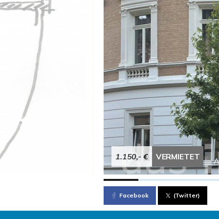
1.150,- €
VERMIETET
A
Facebook
(Twitter)