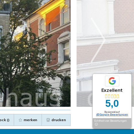
Exzellent
et
5,0
Basierend auf
49 Google-Bewertungen
ock (
)
merken
drucken
Echtheit von Bewertungen