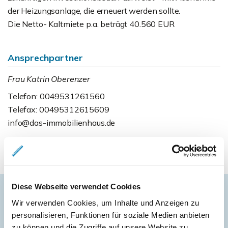
der Heizungsanlage, die erneuert werden sollte.
Die Netto- Kaltmiete p.a. beträgt 40.560 EUR
Ansprechpartner
Frau Katrin Oberenzer
Telefon: 0049531261560
Telefax: 00495312615609
info@das-immobilienhaus.de
Diese Webseite verwendet Cookies
Wir verwenden Cookies, um Inhalte und Anzeigen zu
Energieausweis (Verbrauchsausweis)
personalisieren, Funktionen für soziale Medien anbieten
zu können und die Zugriffe auf unsere Website zu