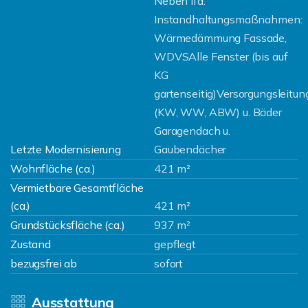
Neben lfd.
Instandhaltungsmaßnahmen:
Wärmedämmung Fassade,
WDVSAlle Fenster (bis auf
KG
gartenseitig)Versorgungsleitu
(KW, WW, ABW) u. Bäder
Garagendach u.
Letzte Modernisierung
Gaubendächer
Wohnfläche (ca.)
421 m²
Vermietbare Gesamtfläche
(ca.)
421 m²
Grundstücksfläche (ca.)
937 m²
Zustand
gepflegt
bezugsfrei ab
sofort
Ausstattung