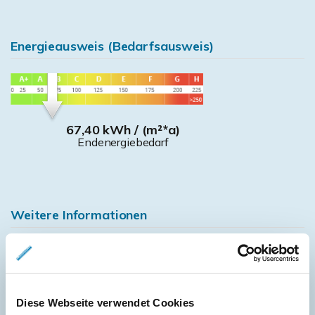
Energieausweis (Bedarfsausweis)
67,40 kWh / (m²*a)
Endenergiebedarf
Weitere Informationen
Wesentlicher Energieträger
GAS
Energieausweis gültig bis
2030-11-01
Energieausweis Jahrgang
ab dem 1.5.2014
Diese Webseite verwendet Cookies