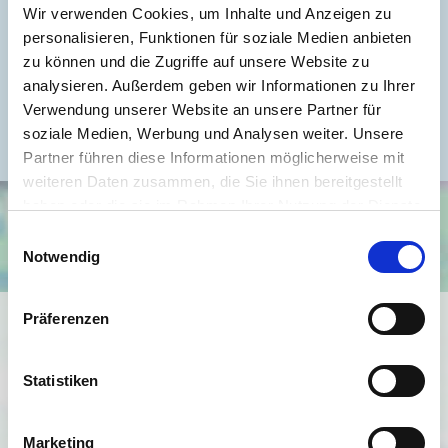
Energieausweis Werteklasse
B
Wir verwenden Cookies, um Inhalte und Anzeigen zu
personalisieren, Funktionen für soziale Medien anbieten
Energieausweis Baujahr
1953
zu können und die Zugriffe auf unsere Website zu
Heizung
Zentralheizung
analysieren. Außerdem geben wir Informationen zu Ihrer
Befeuerung
Verwendung unserer Website an unsere Partner für
Gas
soziale Medien, Werbung und Analysen weiter. Unsere
Partner führen diese Informationen möglicherweise mit
weiteren Daten zusammen, die Sie ihnen bereitgestellt
haben oder die sie im Rahmen Ihrer Nutzung der Dienste
gesammelt haben.
Einwilligungsauswahl
Notwendig
Präferenzen
Ich bin damit einverstanden, dass mir Karten von Google
angezeigt werden. Es gelten die
Datenschutzbedingungen von Google
Statistiken
(
https://policies.google.com/privacy
).
Marketing