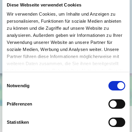
Energieverbrauch für Warmwasser
enthalten
Diese Webseite verwendet Cookies
Energieausweis Werteklasse
B
Wir verwenden Cookies, um Inhalte und Anzeigen zu
personalisieren, Funktionen für soziale Medien anbieten
Energieausweis Baujahr
2014
zu können und die Zugriffe auf unsere Website zu
Energieausweis Gebäudeart
Wohngebäude
analysieren. Außerdem geben wir Informationen zu Ihrer
Verwendung unserer Website an unsere Partner für
Heizung
Fernheizung
soziale Medien, Werbung und Analysen weiter. Unsere
Befeuerung
Fernwärme
Partner führen diese Informationen möglicherweise mit
weiteren Daten zusammen, die Sie ihnen bereitgestellt
haben oder die sie im Rahmen Ihrer Nutzung der Dienste
gesammelt haben.
Einwilligungsauswahl
Notwendig
Präferenzen
Ich bin damit einverstanden, dass mir Karten von Google
angezeigt werden. Es gelten die
Statistiken
Datenschutzbedingungen von Google