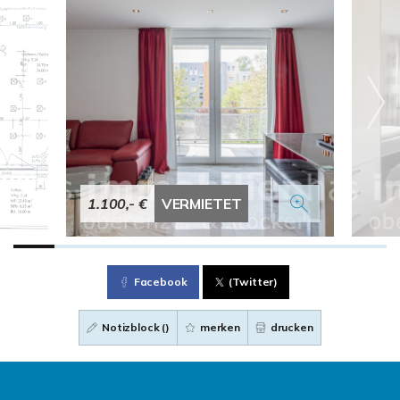
1.100,- €
VERMIETET
Facebook
(Twitter)
Notizblock (
)
merken
drucken