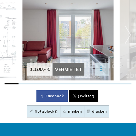
1.100,- €
VERMIETET
Facebook
(Twitter)
Notizblock (
)
merken
drucken