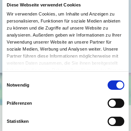
Energieverbrauch für Warmwasser
enthalten
Diese Webseite verwendet Cookies
Energieausweis Werteklasse
B
Wir verwenden Cookies, um Inhalte und Anzeigen zu
personalisieren, Funktionen für soziale Medien anbieten
Energieausweis Baujahr
2014
zu können und die Zugriffe auf unsere Website zu
Energieausweis Gebäudeart
Wohngebäude
analysieren. Außerdem geben wir Informationen zu Ihrer
Verwendung unserer Website an unsere Partner für
Heizung
Fernheizung
soziale Medien, Werbung und Analysen weiter. Unsere
Befeuerung
Fernwärme
Partner führen diese Informationen möglicherweise mit
weiteren Daten zusammen, die Sie ihnen bereitgestellt
haben oder die sie im Rahmen Ihrer Nutzung der Dienste
gesammelt haben.
Einwilligungsauswahl
Notwendig
Präferenzen
Ich bin damit einverstanden, dass mir Karten von Google
angezeigt werden. Es gelten die
Statistiken
Datenschutzbedingungen von Google