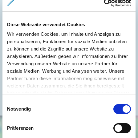
Weitere Informationen
Diese Webseite verwendet Cookies
Wesentlicher Energieträger
GAS
Wir verwenden Cookies, um Inhalte und Anzeigen zu
personalisieren, Funktionen für soziale Medien anbieten
Energieausweis gültig bis
2030-03-03
zu können und die Zugriffe auf unsere Website zu
Energieausweis Jahrgang
ab dem 1.5.2014
analysieren. Außerdem geben wir Informationen zu Ihrer
Energieausweis Werteklasse
F
Verwendung unserer Website an unsere Partner für
soziale Medien, Werbung und Analysen weiter. Unsere
Energieausweis Baujahr
1930
Partner führen diese Informationen möglicherweise mit
Heizung
Zentralheizung
weiteren Daten zusammen, die Sie ihnen bereitgestellt
haben oder die sie im Rahmen Ihrer Nutzung der Dienste
Befeuerung
Gas
gesammelt haben.
Einwilligungsauswahl
Notwendig
Präferenzen