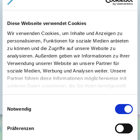
Weitere Informationen
Wesentlicher Energieträger
GAS
Diese Webseite verwendet Cookies
Energieausweis gültig bis
2035-01-26
Wir verwenden Cookies, um Inhalte und Anzeigen zu
Energieausweis Jahrgang
ab dem 1.5.2014
personalisieren, Funktionen für soziale Medien anbieten
zu können und die Zugriffe auf unsere Website zu
Energieausweis Werteklasse
G
analysieren. Außerdem geben wir Informationen zu Ihrer
Energieausweis Baujahr
1954
Verwendung unserer Website an unsere Partner für
soziale Medien, Werbung und Analysen weiter. Unsere
Energieausweis Gebäudeart
Wohngebäude
Partner führen diese Informationen möglicherweise mit
Heizung
Zentralheizung
weiteren Daten zusammen, die Sie ihnen bereitgestellt
Befeuerung
Gas
haben oder die sie im Rahmen Ihrer Nutzung der Dienste
gesammelt haben.
Einwilligungsauswahl
Notwendig
Präferenzen