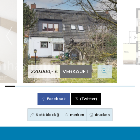
220.000,- €
VERKAUFT
Facebook
(Twitter)
Notizblock (
)
merken
drucken