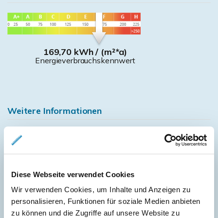
169,70 kWh / (m²*a)
Energieverbrauchskennwert
Weitere Informationen
Wesentlicher Energieträger
GAS
Energieausweis gültig bis
2019-11-06
Energieausweis Jahrgang
vor 1.5.2014
Diese Webseite verwendet Cookies
Energieverbrauch für Warmwasser
enthalten
Wir verwenden Cookies, um Inhalte und Anzeigen zu
Energieausweis Baujahr
personalisieren, Funktionen für soziale Medien anbieten
1926
zu können und die Zugriffe auf unsere Website zu