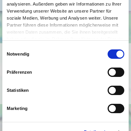
analysieren. Außerdem geben wir Informationen zu Ihrer
Verwendung unserer Website an unsere Partner für
soziale Medien, Werbung und Analysen weiter. Unsere
Partner führen diese Informationen möglicherweise mit
weiteren Daten zusammen, die Sie ihnen bereitgestellt
haben oder die sie im Rahmen Ihrer Nutzung der Dienste
gesammelt haben.
Einwilligungsauswahl
Ich bin damit einverstanden, dass mir Karten von Google
Notwendig
angezeigt werden. Es gelten die
Datenschutzbedingungen von Google
Präferenzen
(
https://policies.google.com/privacy
).
Ich bin einverstanden
Statistiken
Marketing