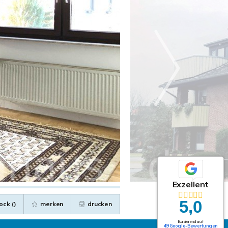
Exzellent
5,0
ock (
)
merken
drucken
Basierend auf
49 Google-Bewertungen