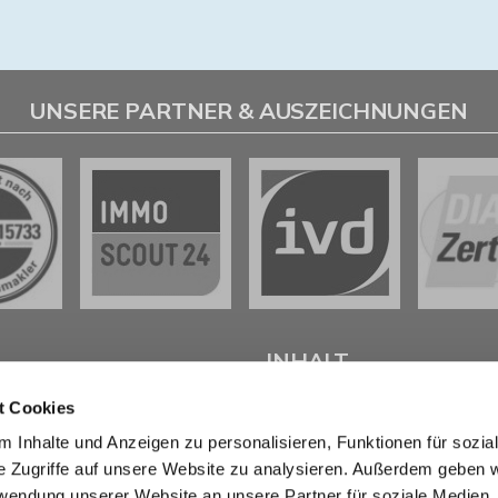
UNSERE PARTNER & AUSZEICHNUNGEN
L
INHALT
t Cookies
tenter
Immobilienmakler in
Start
 Inhalte und Anzeigen zu personalisieren, Funktionen für sozia
weig
stehen wir Ihnen beim
Verkaufen
e Zugriffe auf unsere Website zu analysieren. Außerdem geben w
d bei der Vermietung Ihrer
Kaufen
ur Seite.
Marktberichte
rwendung unserer Website an unsere Partner für soziale Medien