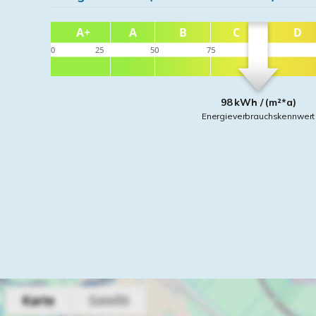
98 kWh / (m²*a)
Energieverbrauchskennwert