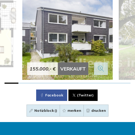
155.000,- €
VERKAUFT
Facebook
(Twitter)
Notizblock (
)
merken
drucken