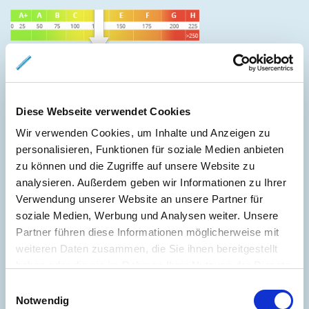
128 kWh / (m²*a)
Energieverbrauchskennwert
Diese Webseite verwendet Cookies
Wir verwenden Cookies, um Inhalte und Anzeigen zu
Weitere Informationen
personalisieren, Funktionen für soziale Medien anbieten
zu können und die Zugriffe auf unsere Website zu
analysieren. Außerdem geben wir Informationen zu Ihrer
Wesentlicher Energieträger
GAS
Verwendung unserer Website an unsere Partner für
Energieausweis gültig bis
2028-11-02
soziale Medien, Werbung und Analysen weiter. Unsere
Energieausweis Jahrgang
ab dem 1.5.2014
Partner führen diese Informationen möglicherweise mit
weiteren Daten zusammen, die Sie ihnen bereitgestellt
Energieausweis Werteklasse
D
haben oder die sie im Rahmen Ihrer Nutzung der Dienste
Energieausweis Baujahr
1967
gesammelt haben.
Einwilligungsauswahl
Energieausweis Gebäudeart
Wohngebäude
Notwendig