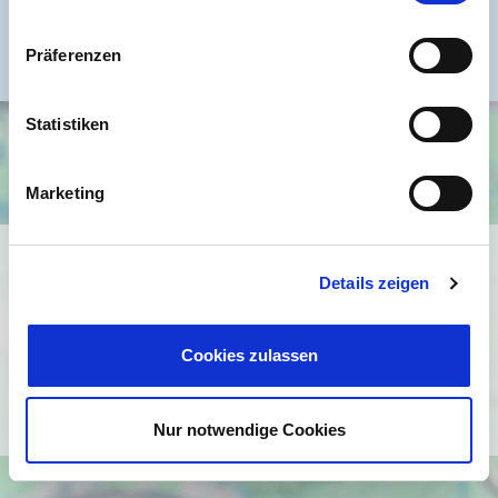
Befeuerung
Gas
Präferenzen
Statistiken
Marketing
Ich bin damit einverstanden, dass mir Karten von Google
Details zeigen
angezeigt werden. Es gelten die
Datenschutzbedingungen von Google
(
https://policies.google.com/privacy
).
Cookies zulassen
Ich bin einverstanden
Nur notwendige Cookies