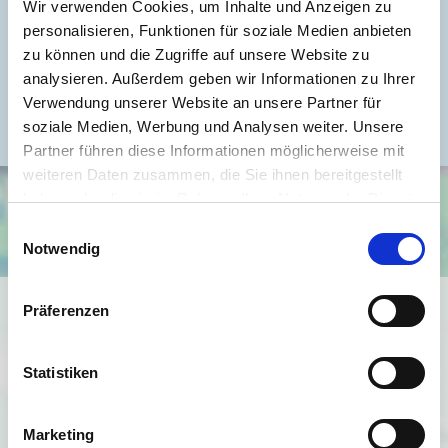
Wir verwenden Cookies, um Inhalte und Anzeigen zu
Energieausweis Werteklasse
E
personalisieren, Funktionen für soziale Medien anbieten
zu können und die Zugriffe auf unsere Website zu
Energieausweis Baujahr
1967
analysieren. Außerdem geben wir Informationen zu Ihrer
Energieausweis Gebäudeart
Wohngebäude
Verwendung unserer Website an unsere Partner für
soziale Medien, Werbung und Analysen weiter. Unsere
Partner führen diese Informationen möglicherweise mit
weiteren Daten zusammen, die Sie ihnen bereitgestellt
haben oder die sie im Rahmen Ihrer Nutzung der Dienste
gesammelt haben.
Einwilligungsauswahl
Notwendig
Ich bin damit einverstanden, dass mir Karten von Google
Präferenzen
angezeigt werden. Es gelten die
Datenschutzbedingungen von Google
Statistiken
(
https://policies.google.com/privacy
).
Marketing
Ich bin einverstanden