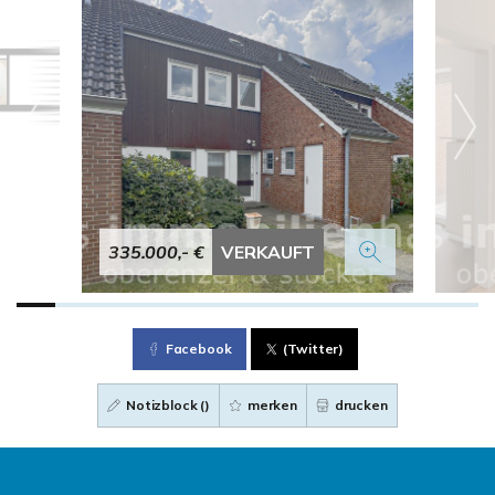
335.000,- €
VERKAUFT
Facebook
(Twitter)
Notizblock (
)
merken
drucken