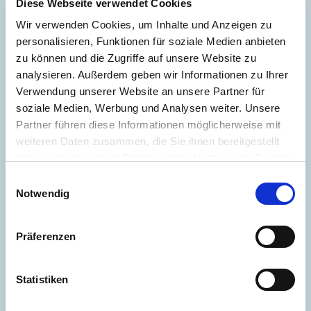
Diese Webseite verwendet Cookies
Wir verwenden Cookies, um Inhalte und Anzeigen zu
Energieausweis (Verbrauchsausweis)
personalisieren, Funktionen für soziale Medien anbieten
zu können und die Zugriffe auf unsere Website zu
analysieren. Außerdem geben wir Informationen zu Ihrer
Verwendung unserer Website an unsere Partner für
soziale Medien, Werbung und Analysen weiter. Unsere
156 kWh / (m²*a)
Energieverbrauchskennwert
Partner führen diese Informationen möglicherweise mit
weiteren Daten zusammen, die Sie ihnen bereitgestellt
haben oder die sie im Rahmen Ihrer Nutzung der Dienste
gesammelt haben.
Einwilligungsauswahl
Notwendig
Weitere Informationen
Wesentlicher Energieträger
GAS
Präferenzen
Energieausweis gültig bis
2033-05-16
Statistiken
Energieausweis Jahrgang
ab dem 1.5.2014
Energieverbrauch für Warmwasser
enthalten