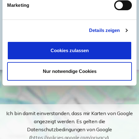
Marketing
Energieausweis Werteklasse
E
Energieausweis Baujahr
1991
Energieausweis Gebäudeart
Wohngebäude
Details zeigen
Heizung
Zentralheizung
Befeuerung
Gas
Cookies zulassen
Nur notwendige Cookies
Ich bin damit einverstanden, dass mir Karten von Google
angezeigt werden. Es gelten die
Datenschutzbedingungen von Google
(
https://policies.google.com/privacy
).