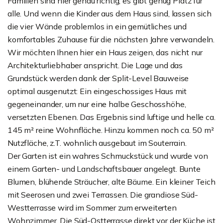
Familien sind hier genau richtig, es gibt genug Platz für
alle. Und wenn die Kinder aus dem Haus sind, lassen sich
die vier Wände problemlos in ein gemütliches und
komfortables Zuhause für die nächsten Jahre verwandeln.
Wir möchten Ihnen hier ein Haus zeigen, das nicht nur
Architekturliebhaber anspricht. Die Lage und das
Grundstück werden dank der Split-Level Bauweise
optimal ausgenutzt: Ein eingeschossiges Haus mit
gegeneinander, um nur eine halbe Geschosshöhe,
versetzten Ebenen. Das Ergebnis sind luftige und helle ca.
145 m² reine Wohnfläche. Hinzu kommen noch ca. 50 m²
Nutzfläche, z.T. wohnlich ausgebaut im Souterrain.
Der Garten ist ein wahres Schmuckstück und wurde von
einem Garten- und Landschaftsbauer angelegt. Bunte
Blumen, blühende Sträucher, alte Bäume. Ein kleiner Teich
mit Seerosen und zwei Terrassen. Die grandiose Süd-
Westterrasse wird im Sommer zum erweiterten
Wohnzimmer. Die Süd-Ostterrasse direkt vor der Küche ist