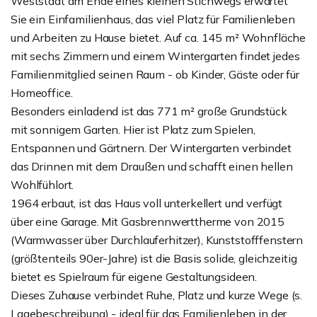
Weststadt am Ende eines kleinen Stichwegs erwartet
Sie ein Einfamilienhaus, das viel Platz für Familienleben
und Arbeiten zu Hause bietet. Auf ca. 145 m² Wohnfläche
mit sechs Zimmern und einem Wintergarten findet jedes
Familienmitglied seinen Raum - ob Kinder, Gäste oder für
Homeoffice.
Besonders einladend ist das 771 m² große Grundstück
mit sonnigem Garten. Hier ist Platz zum Spielen,
Entspannen und Gärtnern. Der Wintergarten verbindet
das Drinnen mit dem Draußen und schafft einen hellen
Wohlfühlort.
1964 erbaut, ist das Haus voll unterkellert und verfügt
über eine Garage. Mit Gasbrennwerttherme von 2015
(Warmwasser über Durchlauferhitzer), Kunststofffenstern
(größtenteils 90er-Jahre) ist die Basis solide, gleichzeitig
bietet es Spielraum für eigene Gestaltungsideen.
Dieses Zuhause verbindet Ruhe, Platz und kurze Wege (s.
Lagebeschreibung) - ideal für das Familienleben in der