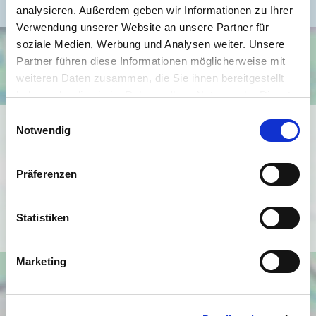
analysieren. Außerdem geben wir Informationen zu Ihrer
Verwendung unserer Website an unsere Partner für
soziale Medien, Werbung und Analysen weiter. Unsere
Partner führen diese Informationen möglicherweise mit
weiteren Daten zusammen, die Sie ihnen bereitgestellt
haben oder die sie im Rahmen Ihrer Nutzung der Dienste
gesammelt haben.
Einwilligungsauswahl
Ich bin damit einverstanden, dass mir Karten von Google
Notwendig
angezeigt werden. Es gelten die
Datenschutzbedingungen von Google
Präferenzen
(
https://policies.google.com/privacy
).
Statistiken
Ich bin einverstanden
Marketing