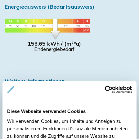
Energieausweis (Bedarfsausweis)
153,65 kWh / (m²*a)
Endenergiebedarf
Weitere Informationen
Wesentlicher Energieträger
GAS
Energieausweis Werteklasse
E
Diese Webseite verwendet Cookies
Energieausweis Baujahr
1964
Wir verwenden Cookies, um Inhalte und Anzeigen zu
personalisieren, Funktionen für soziale Medien anbieten
Energieausweis Gebäudeart
Wohngebäude
zu können und die Zugriffe auf unsere Website zu