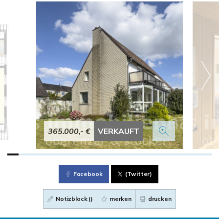
365.000,- €
VERKAUFT
Facebook
(Twitter)
Notizblock (
)
merken
drucken