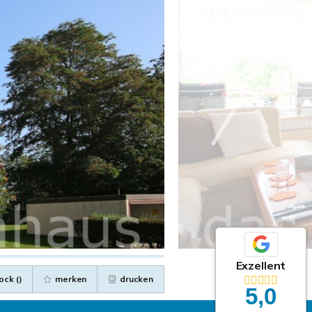
Exzellent
ock (
)
merken
drucken
5,0