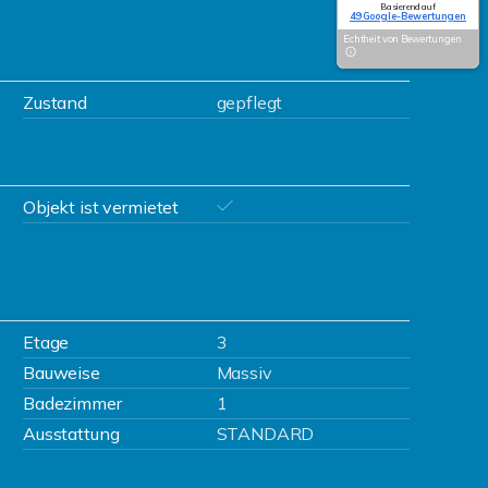
Basierend auf
49 Google-Bewertungen
Echtheit von Bewertungen
Zustand
gepflegt
Objekt ist vermietet
Etage
3
Bauweise
Massiv
Badezimmer
1
Ausstattung
STANDARD