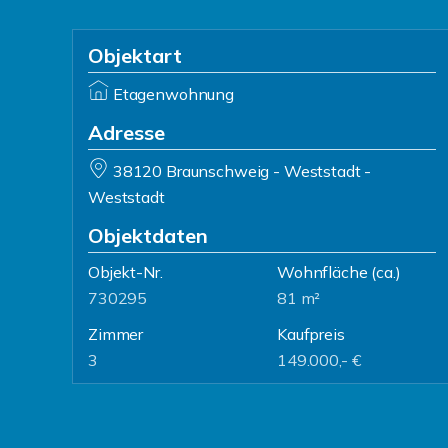
Objektart
Etagenwohnung
Adresse
38120 Braunschweig - Weststadt -
Weststadt
Objektdaten
Objekt-Nr.
Wohnfläche
(ca.)
730295
81 m²
Zimmer
Kaufpreis
3
149.000,- €