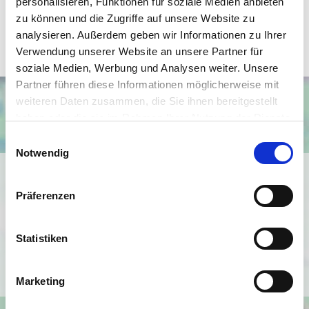
personalisieren, Funktionen für soziale Medien anbieten
Expose_kurz!2347!!39697 (.pdf, 890 KB)
zu können und die Zugriffe auf unsere Website zu
analysieren. Außerdem geben wir Informationen zu Ihrer
Verwendung unserer Website an unsere Partner für
soziale Medien, Werbung und Analysen weiter. Unsere
Partner führen diese Informationen möglicherweise mit
weiteren Daten zusammen, die Sie ihnen bereitgestellt
haben oder die sie im Rahmen Ihrer Nutzung der Dienste
gesammelt haben.
Einwilligungsauswahl
Notwendig
Ich bin damit einverstanden, dass mir Karten von Google
angezeigt werden. Es gelten die
Präferenzen
Datenschutzbedingungen von Google
(
https://policies.google.com/privacy
).
Statistiken
Ich bin einverstanden
Marketing