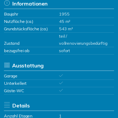
Informationen
Baujahr
1955
Nutzfläche (ca.)
45 m²
Grundstücksfläche (ca.)
543 m²
teil /
Zustand
vollrenovierungsbedürftig
bezugsfrei ab
sofort
Ausstattung
Garage
Unterkellert
Gäste-WC
Details
Anzahl Etagen
1