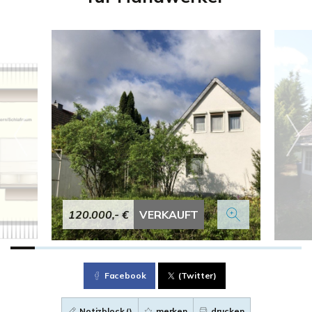
120.000,- €
VERKAUFT
Facebook
(Twitter)
Notizblock (
)
merken
drucken