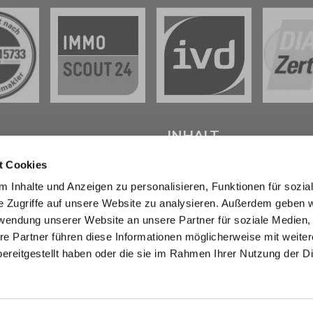
L
INHALT
t Cookies
tenter
Immobilienmakler in
Start
 Inhalte und Anzeigen zu personalisieren, Funktionen für sozia
weig
stehen wir Ihnen beim
Verkaufen
e Zugriffe auf unsere Website zu analysieren. Außerdem geben w
d bei der Vermietung Ihrer
Kaufen
ur Seite.
Marktberichte
rwendung unserer Website an unsere Partner für soziale Medien
Erbimmobilien
re Partner führen diese Informationen möglicherweise mit weite
sendem Fachwissen und lokaler
Wissen
ereitgestellt haben oder die sie im Rahmen Ihrer Nutzung der D
beraten wir Sie in allen Fragen
Über uns
r Haus oder Ihre Wohnung in
Kontakt
eig und Umgebung . Sprechen
- wir sind für Sie da.