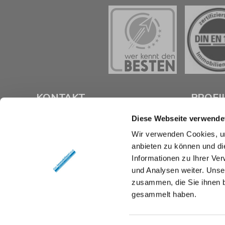
KONTAKT
PROFI
Diese Webseite verwende
das immobilienhaus oberenzer &
Als kompe
Wir verwenden Cookies, um
stöcker gmbh & co kg
Braunsch
anbieten zu können und di
Langer Hof 2d
Verkauf un
38100 Braunschweig
Immobilie z
Informationen zu Ihrer Ve
und Analysen weiter. Unse
Tel.:
0531 26 15 60
Mit umfas
zusammen, die Sie ihnen b
Fax:
0531 26 15 619
Expertise 
gesammelt haben.
rund um Ih
E-Mail:
vertrieb@das-immobilienhaus.de
Braunschw
Web:
www.das-immobilienhaus.de
Sie uns an 