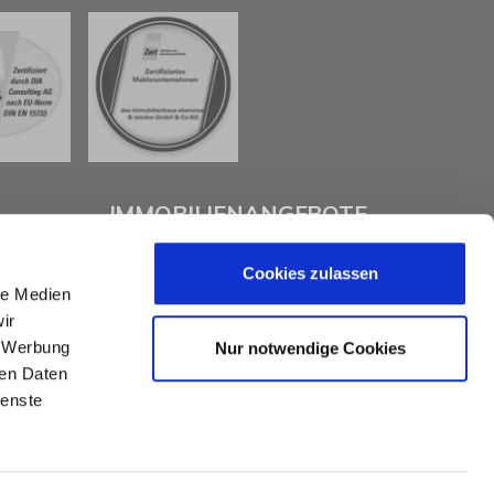
IMMOBILIENANGEBOTE
Cookies zulassen
Eigentumswohnungen
le Medien
Häuser zum Kauf
ir
Grundstücke
Mietangebote
, Werbung
Nur notwendige Cookies
Renditeobjekte
ren Daten
Gewerbeimmobilien
ienste