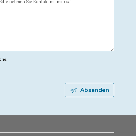
lie.
Absenden