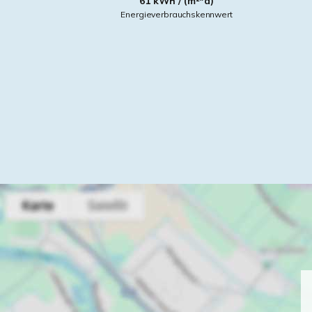
61 kWh / (m²*a)
Energieverbrauchskennwert