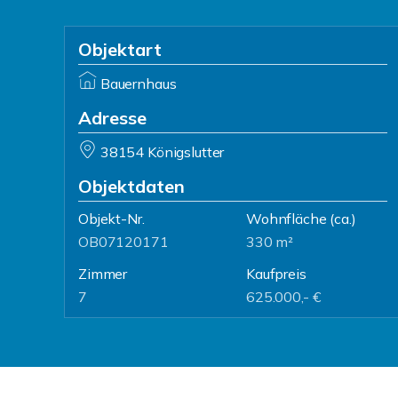
Objektart
Bauernhaus
Adresse
38154 Königslutter
Objektdaten
Objekt-Nr.
Wohnfläche
(ca.)
OB07120171
330 m²
Zimmer
Kaufpreis
7
625.000,- €