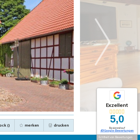
Exzellent
5,0
ock (
)
merken
drucken
Basierend auf
49 Google-Bewertungen
Echtheit von Bewertungen