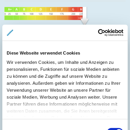
258 kWh / (m²*a)
Endenergiebedarf
Diese Webseite verwendet Cookies
Wir verwenden Cookies, um Inhalte und Anzeigen zu
Weitere Informationen
personalisieren, Funktionen für soziale Medien anbieten
zu können und die Zugriffe auf unsere Website zu
Wesentlicher Energieträger
GAS
analysieren. Außerdem geben wir Informationen zu Ihrer
Verwendung unserer Website an unsere Partner für
Energieausweis gültig bis
2034-02-04
soziale Medien, Werbung und Analysen weiter. Unsere
Energieausweis Jahrgang
ab dem 1.5.2014
Partner führen diese Informationen möglicherweise mit
Energieausweis Werteklasse
H
weiteren Daten zusammen, die Sie ihnen bereitgestellt
haben oder die sie im Rahmen Ihrer Nutzung der Dienste
Energieausweis Baujahr
1880
gesammelt haben.
Einwilligungsauswahl
Energieausweis Gebäudeart
Wohngebäude