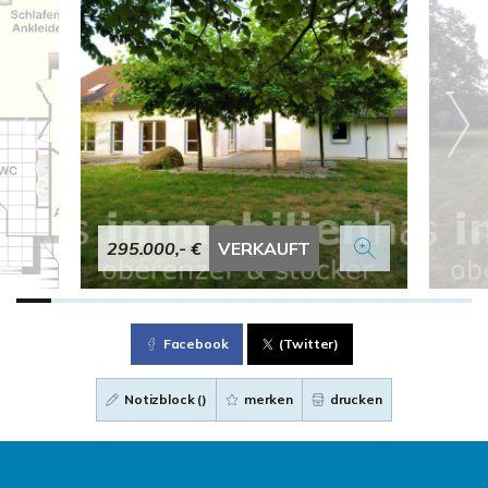
295.000,- €
VERKAUFT
Facebook
(Twitter)
Notizblock (
)
merken
drucken