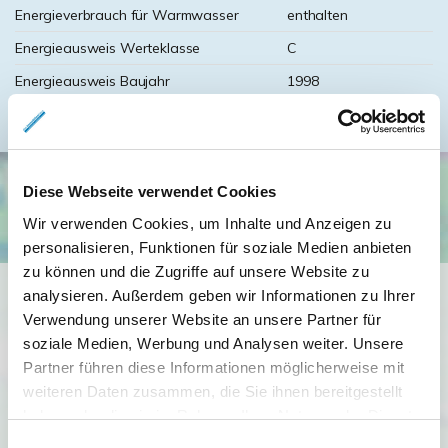
Energieverbrauch für Warmwasser
enthalten
Energieausweis Werteklasse
C
Energieausweis Baujahr
1998
Diese Webseite verwendet Cookies
Wir verwenden Cookies, um Inhalte und Anzeigen zu
personalisieren, Funktionen für soziale Medien anbieten
zu können und die Zugriffe auf unsere Website zu
Ich bin damit einverstanden, dass mir Karten von Google
analysieren. Außerdem geben wir Informationen zu Ihrer
angezeigt werden. Es gelten die
Verwendung unserer Website an unsere Partner für
Datenschutzbedingungen von Google
soziale Medien, Werbung und Analysen weiter. Unsere
Partner führen diese Informationen möglicherweise mit
(
https://policies.google.com/privacy
).
weiteren Daten zusammen, die Sie ihnen bereitgestellt
haben oder die sie im Rahmen Ihrer Nutzung der Dienste
Ich bin einverstanden
gesammelt haben.
Einwilligungsauswahl