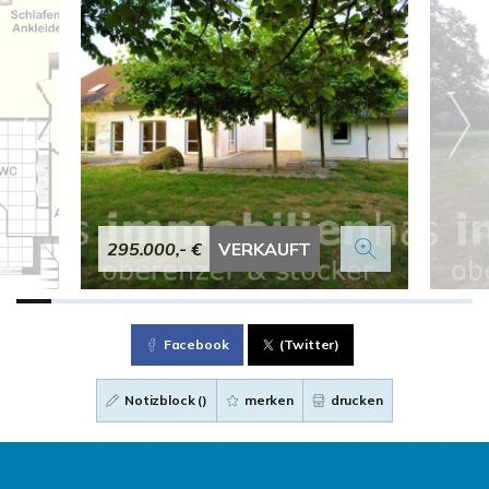
295.000,- €
VERKAUFT
Facebook
(Twitter)
Notizblock (
)
merken
drucken