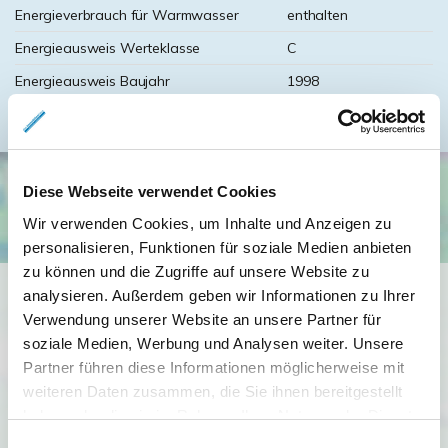
Energieverbrauch für Warmwasser
enthalten
Energieausweis Werteklasse
C
Energieausweis Baujahr
1998
Diese Webseite verwendet Cookies
Wir verwenden Cookies, um Inhalte und Anzeigen zu
personalisieren, Funktionen für soziale Medien anbieten
zu können und die Zugriffe auf unsere Website zu
Ich bin damit einverstanden, dass mir Karten von Google
analysieren. Außerdem geben wir Informationen zu Ihrer
angezeigt werden. Es gelten die
Verwendung unserer Website an unsere Partner für
Datenschutzbedingungen von Google
soziale Medien, Werbung und Analysen weiter. Unsere
Partner führen diese Informationen möglicherweise mit
(
https://policies.google.com/privacy
).
weiteren Daten zusammen, die Sie ihnen bereitgestellt
haben oder die sie im Rahmen Ihrer Nutzung der Dienste
Ich bin einverstanden
gesammelt haben.
Einwilligungsauswahl