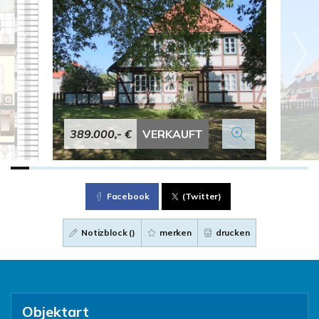
389.000,- €
VERKAUFT
Facebook
(Twitter)
Notizblock (
)
merken
drucken
Objektart