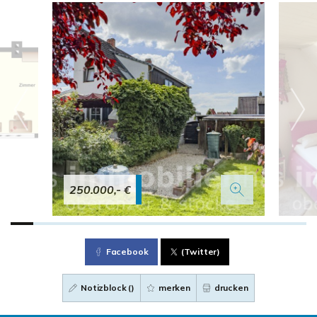
250.000,- €
Facebook
(Twitter)
Notizblock (
)
merken
drucken