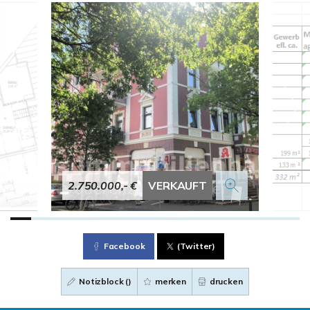
2.750.000,- €
VERKAUFT
Facebook
(Twitter)
Notizblock (
)
merken
drucken