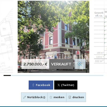
2.750.000,- €
VERKAUFT
Facebook
(Twitter)
Notizblock (
)
merken
drucken