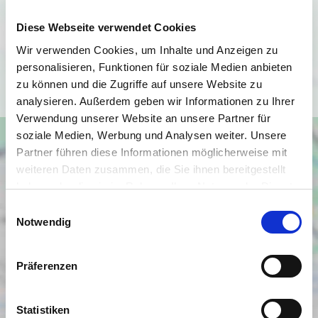
angezeigt werden. Es gelten die
Datenschutzbedingungen von Google
Diese Webseite verwendet Cookies
(
https://policies.google.com/privacy
).
Wir verwenden Cookies, um Inhalte und Anzeigen zu
personalisieren, Funktionen für soziale Medien anbieten
Ich bin einverstanden
zu können und die Zugriffe auf unsere Website zu
analysieren. Außerdem geben wir Informationen zu Ihrer
Verwendung unserer Website an unsere Partner für
soziale Medien, Werbung und Analysen weiter. Unsere
Partner führen diese Informationen möglicherweise mit
weiteren Daten zusammen, die Sie ihnen bereitgestellt
haben oder die sie im Rahmen Ihrer Nutzung der Dienste
gesammelt haben.
Einwilligungsauswahl
Notwendig
Präferenzen
Statistiken