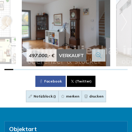
497.000,- €
VERKAUFT
Facebook
(Twitter)
Notizblock (
)
merken
drucken
Objektart