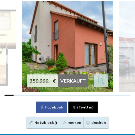
350.000,- €
VERKAUFT
Facebook
(Twitter)
Notizblock (
)
merken
drucken