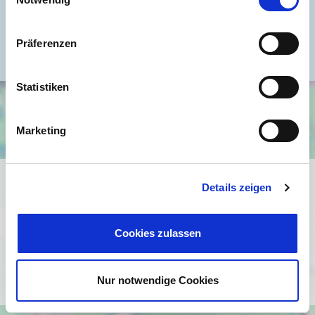
Energieausweis Werteklasse
B
Energieausweis Baujahr
2008
Präferenzen
Statistiken
Marketing
Ich bin damit einverstanden, dass mir Karten von Google
Details zeigen
angezeigt werden. Es gelten die
Datenschutzbedingungen von Google
Cookies zulassen
(
https://policies.google.com/privacy
).
Ich bin einverstanden
Nur notwendige Cookies