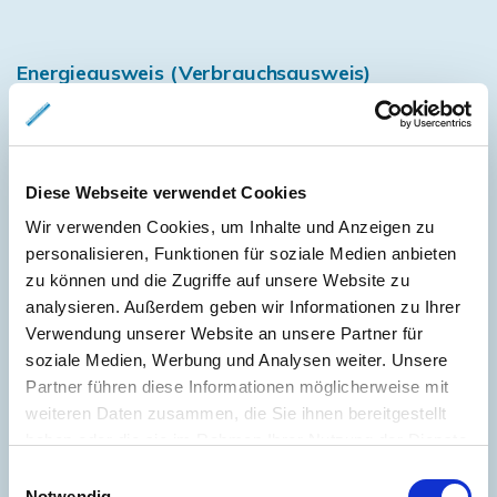
Energieausweis (Verbrauchsausweis)
Diese Webseite verwendet Cookies
61,60 kWh / (m²*a)
Energieverbrauchskennwert
Wir verwenden Cookies, um Inhalte und Anzeigen zu
personalisieren, Funktionen für soziale Medien anbieten
zu können und die Zugriffe auf unsere Website zu
analysieren. Außerdem geben wir Informationen zu Ihrer
Verwendung unserer Website an unsere Partner für
Weitere Informationen
soziale Medien, Werbung und Analysen weiter. Unsere
Partner führen diese Informationen möglicherweise mit
Wesentlicher Energieträger
GAS
weiteren Daten zusammen, die Sie ihnen bereitgestellt
Energieausweis gültig bis
2029-05-23
haben oder die sie im Rahmen Ihrer Nutzung der Dienste
gesammelt haben.
Energieausweis Jahrgang
ab dem 1.5.2014
Einwilligungsauswahl
Notwendig