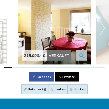
215.000,- €
VERKAUFT
Facebook
(Twitter)
Notizblock (
)
merken
drucken