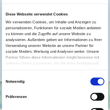
Wesentlicher Energieträger
Erdgas leicht
Diese Webseite verwendet Cookies
Energieausweis gültig bis
2035-06-11
Wir verwenden Cookies, um Inhalte und Anzeigen zu
Energieausweis Jahrgang
ab dem 1.5.2014
personalisieren, Funktionen für soziale Medien anbieten
Energieausweis Werteklasse
C
zu können und die Zugriffe auf unsere Website zu
analysieren. Außerdem geben wir Informationen zu Ihrer
Energieausweis Baujahr
1999
Verwendung unserer Website an unsere Partner für
Energieausweis Gebäudeart
Wohngebäude
soziale Medien, Werbung und Analysen weiter. Unsere
Heizung
Fußbodenheizung
Partner führen diese Informationen möglicherweise mit
weiteren Daten zusammen, die Sie ihnen bereitgestellt
Befeuerung
Gas
haben oder die sie im Rahmen Ihrer Nutzung der Dienste
gesammelt haben.
Einwilligungsauswahl
Notwendig
Präferenzen