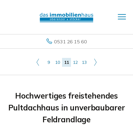
0531 26 15 60
9
10
11
12
13
Hochwertiges freistehendes
Pultdachhaus in unverbaubarer
Feldrandlage