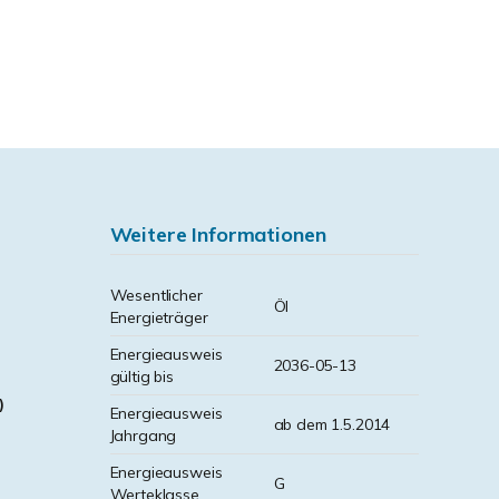
Weitere Informationen
Wesentlicher
Öl
Energieträger
Energieausweis
2036-05-13
gültig bis
)
Energieausweis
ab dem 1.5.2014
Jahrgang
Energieausweis
G
Werteklasse