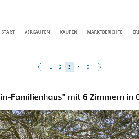
START
VERKAUFEN
KAUFEN
MARKTBERICHTE
ER
1
2
3
4
5
"Ein-Familienhaus" mit 6 Zimmern in