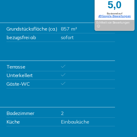
5,0
Basierend auf
49 Google-Bewertungen
Echtheit von Bewertungen
Grundstücksfläche (ca.)
857 m²
bezugsfrei ab
sofort
Terrasse
Unterkellert
Gäste-WC
Badezimmer
2
Küche
Einbauküche