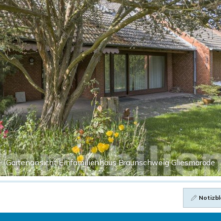
Gartenansicht Einfamilienhaus Braunschweig Gliesmarode
Notizbl