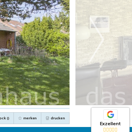
ock (
)
merken
drucken
Exzellent