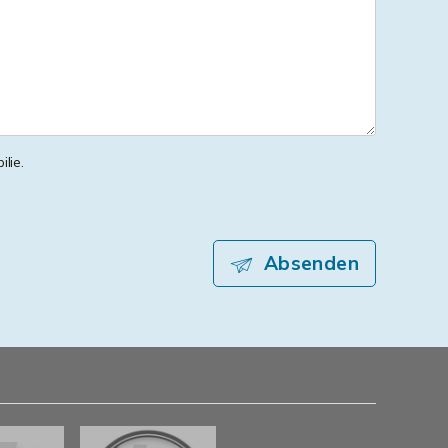
lie.
Absenden