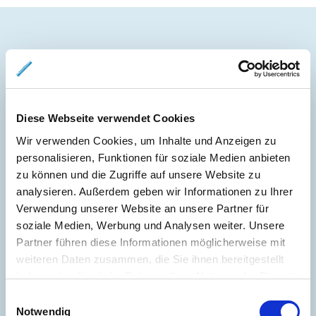
Energieausweis (Bedarfsausweis)
Diese Webseite verwendet Cookies
Wir verwenden Cookies, um Inhalte und Anzeigen zu
213,40 kWh / (m²*a)
Endenergiebedarf
personalisieren, Funktionen für soziale Medien anbieten
zu können und die Zugriffe auf unsere Website zu
analysieren. Außerdem geben wir Informationen zu Ihrer
Verwendung unserer Website an unsere Partner für
soziale Medien, Werbung und Analysen weiter. Unsere
Weitere Informationen
Partner führen diese Informationen möglicherweise mit
weiteren Daten zusammen, die Sie ihnen bereitgestellt
Wesentlicher Energieträger
GAS
haben oder die sie im Rahmen Ihrer Nutzung der Dienste
Energieausweis gültig bis
2020-01-28
gesammelt haben.
Einwilligungsauswahl
Notwendig