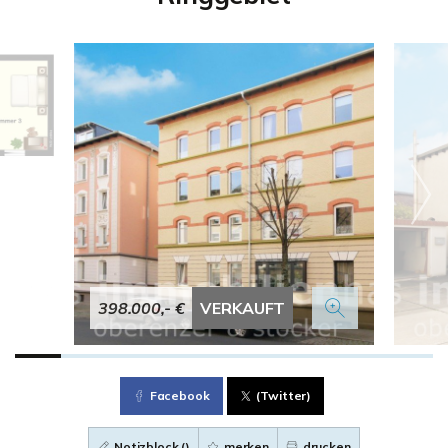
398.000,- €
VERKAUFT
Facebook
(Twitter)
Notizblock (
)
merken
drucken