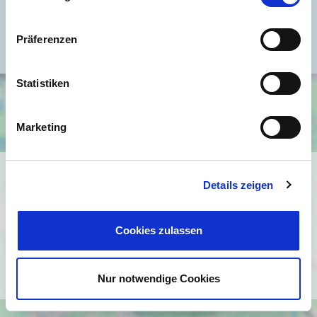
Energieausweis Jahrgang
vor 1.5.2014
Energieausweis Baujahr
1902
Präferenzen
Statistiken
Marketing
Ich bin damit einverstanden, dass mir Karten von Google
Details zeigen
angezeigt werden. Es gelten die
Datenschutzbedingungen von Google
(
https://policies.google.com/privacy
).
Cookies zulassen
Ich bin einverstanden
Nur notwendige Cookies