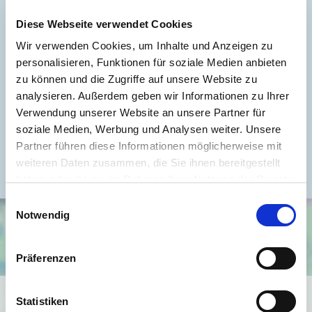
Wesentlicher Energieträger
GAS
Diese Webseite verwendet Cookies
Energieausweis gültig bis
2027-01-27
Wir verwenden Cookies, um Inhalte und Anzeigen zu
Energieausweis Jahrgang
ab dem 1.5.2014
personalisieren, Funktionen für soziale Medien anbieten
zu können und die Zugriffe auf unsere Website zu
Energieausweis Werteklasse
D
analysieren. Außerdem geben wir Informationen zu Ihrer
Energieausweis Baujahr
1900
Verwendung unserer Website an unsere Partner für
Energieausweis Gebäudeart
Wohngebäude
soziale Medien, Werbung und Analysen weiter. Unsere
Partner führen diese Informationen möglicherweise mit
Befeuerung
Gas
weiteren Daten zusammen, die Sie ihnen bereitgestellt
haben oder die sie im Rahmen Ihrer Nutzung der Dienste
gesammelt haben.
Einwilligungsauswahl
Notwendig
Präferenzen
Ich bin damit einverstanden, dass mir Karten von Google
Statistiken