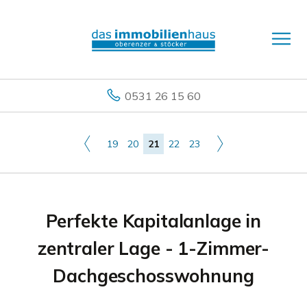
0531 26 15 60
19
20
21
22
23
Perfekte Kapitalanlage in
zentraler Lage - 1-Zimmer-
Dachgeschosswohnung