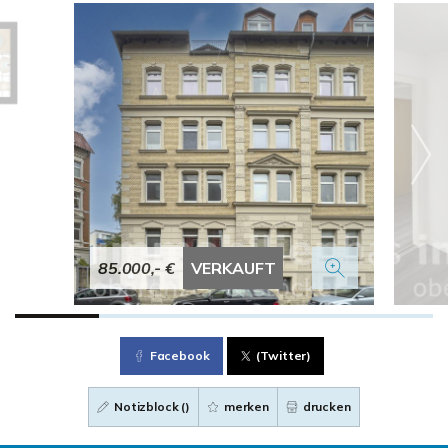
85.000,- €
VERKAUFT
Facebook
(Twitter)
Notizblock (
)
merken
drucken