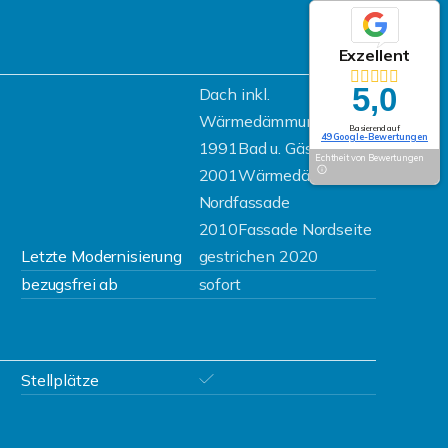
Exzellent
5,0
Dach inkl.
Wärmedämmung
Basierend auf
49 Google-Bewertungen
1991Bad u. Gäste WC
Echtheit von Bewertungen
2001Wärmedämmung
Nordfassade
2010Fassade Nordseite
Letzte Modernisierung
gestrichen 2020
bezugsfrei ab
sofort
Stellplätze