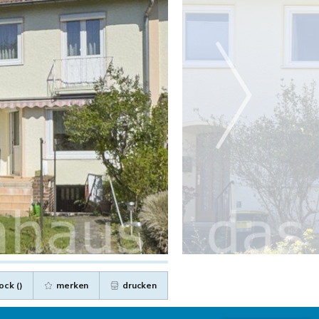
ock (
)
merken
drucken