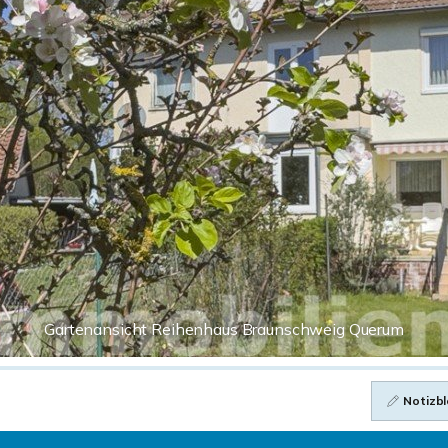
Gartenansicht Reihenhaus Braunschweig Querum
Notizbl