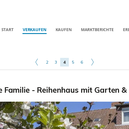
START
VERKAUFEN
KAUFEN
MARKTBERICHTE
ER
2
3
4
5
6
e Familie - Reihenhaus mit Garten 