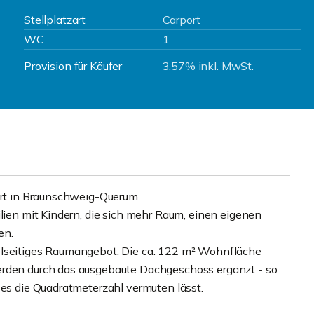
Stellplatzart
Carport
WC
1
Provision für Käufer
3.57% inkl. MwSt.
port in Braunschweig-Querum
ilien mit Kindern, die sich mehr Raum, einen eigenen
en.
elseitiges Raumangebot. Die ca. 122 m² Wohnfläche
erden durch das ausgebaute Dachgeschoss ergänzt - so
 es die Quadratmeterzahl vermuten lässt.