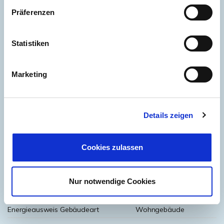
Präferenzen
254,06 kWh / (m²*a)
Statistiken
Endenergiebedarf
Marketing
Weitere Informationen
Details zeigen
Wesentlicher Energieträger
Öl
Energieausweis gültig bis
2036-04-28
Cookies zulassen
Energieausweis Jahrgang
ab dem 1.5.2014
Energieausweis Werteklasse
H
Nur notwendige Cookies
Energieausweis Baujahr
1956
Energieausweis Gebäudeart
Wohngebäude