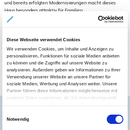
und bereits erfolgten Modernisierungen macht dieses
Haus besonders attraktiv für Familien.
Ansprechpartner
Diese Webseite verwendet Cookies
Frau Katrin Oberenzer
Wir verwenden Cookies, um Inhalte und Anzeigen zu
Telefon: 0049531261560
personalisieren, Funktionen für soziale Medien anbieten
Telefax: 00495312615609
zu können und die Zugriffe auf unsere Website zu
info@das-immobilienhaus.de
analysieren. Außerdem geben wir Informationen zu Ihrer
Verwendung unserer Website an unsere Partner für
soziale Medien, Werbung und Analysen weiter. Unsere
Partner führen diese Informationen möglicherweise mit
weiteren Daten zusammen, die Sie ihnen bereitgestellt
haben oder die sie im Rahmen Ihrer Nutzung der Dienste
gesammelt haben.
Einwilligungsauswahl
Energieausweis (Bedarfsausweis)
Notwendig