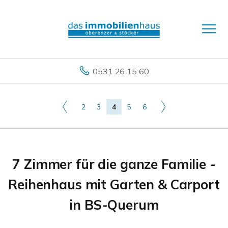
0531 26 15 60
2
3
4
5
6
7 Zimmer für die ganze Familie -
Reihenhaus mit Garten & Carport
in BS-Querum