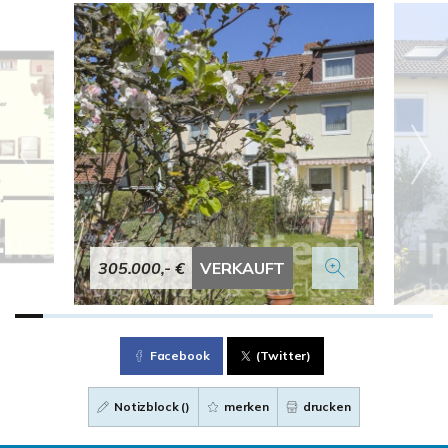
305.000,- €
VERKAUFT
Facebook
(Twitter)
Notizblock (
)
merken
drucken