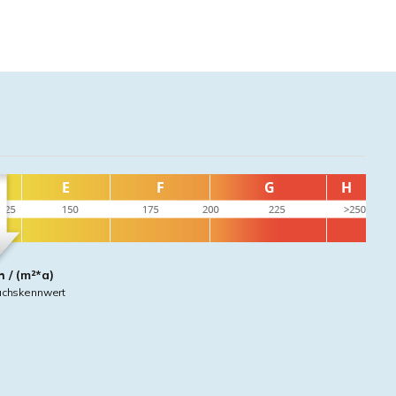
 / (m²*a)
uchskennwert