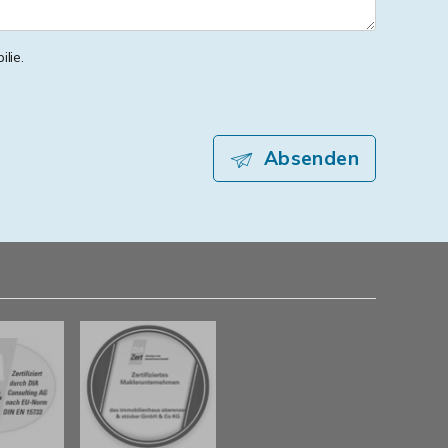
lie.
Absenden