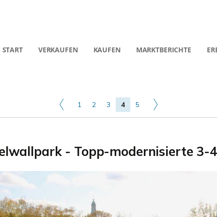
START
VERKAUFEN
KAUFEN
MARKTBERICHTE
ER
1
2
3
4
5
selwallpark - Topp-modernisierte 3