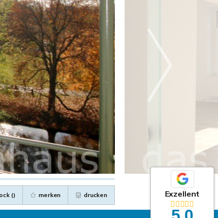
Exzellent
ock (
)
merken
drucken
5,0