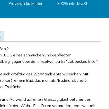
Provision für Mieter
0.00% inkl. MwSt.
s
ßen ?
im 3. OG eines schmucken und gepflegten
ßberg, gegenüber dem Inselwallpark / "Löbbeckes Insel".
e, die sich großzügiges Wohnambiente wünschen: Mit
alkon), einem Bad, das man als "Badelandschaft"
er Essküche.
ebe und Aufwand auf einen Großzügigkeit betonenden
allein für den Wohn-Ess-Raum vorhanden, und zwar mit