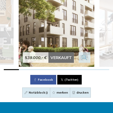
539.000,- €
VERKAUFT
Facebook
(Twitter)
Notizblock (
)
merken
drucken