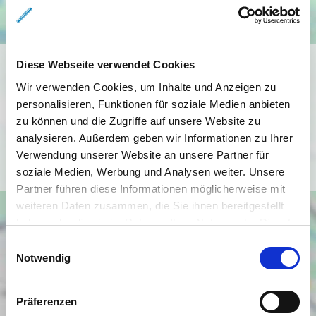
Ich bin damit einverstanden, dass mir Karten von Google
Diese Webseite verwendet Cookies
angezeigt werden. Es gelten die
Wir verwenden Cookies, um Inhalte und Anzeigen zu
Datenschutzbedingungen von Google
personalisieren, Funktionen für soziale Medien anbieten
(
https://policies.google.com/privacy
).
zu können und die Zugriffe auf unsere Website zu
analysieren. Außerdem geben wir Informationen zu Ihrer
Verwendung unserer Website an unsere Partner für
Ich bin einverstanden
soziale Medien, Werbung und Analysen weiter. Unsere
Partner führen diese Informationen möglicherweise mit
weiteren Daten zusammen, die Sie ihnen bereitgestellt
haben oder die sie im Rahmen Ihrer Nutzung der Dienste
gesammelt haben.
Einwilligungsauswahl
Notwendig
Präferenzen