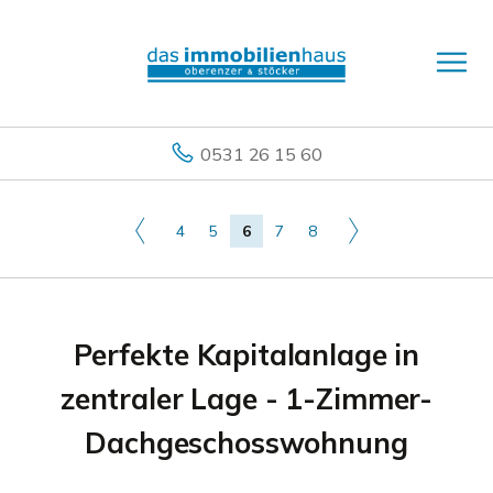
0531 26 15 60
4
5
6
7
8
Perfekte Kapitalanlage in
zentraler Lage - 1-Zimmer-
Dachgeschosswohnung