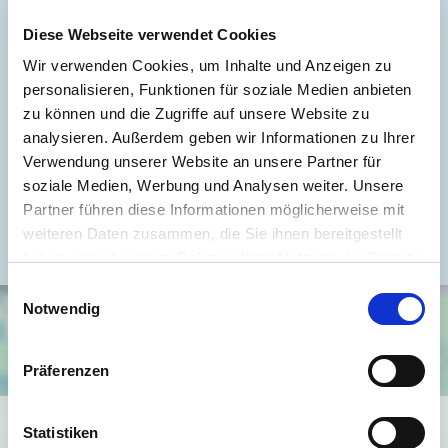
Wesentlicher Energieträger
GAS
Diese Webseite verwendet Cookies
Energieausweis gültig bis
2027-01-27
Wir verwenden Cookies, um Inhalte und Anzeigen zu
Energieausweis Jahrgang
ab dem 1.5.2014
personalisieren, Funktionen für soziale Medien anbieten
zu können und die Zugriffe auf unsere Website zu
Energieausweis Werteklasse
D
analysieren. Außerdem geben wir Informationen zu Ihrer
Energieausweis Baujahr
1900
Verwendung unserer Website an unsere Partner für
Energieausweis Gebäudeart
Wohngebäude
soziale Medien, Werbung und Analysen weiter. Unsere
Partner führen diese Informationen möglicherweise mit
Befeuerung
Gas
weiteren Daten zusammen, die Sie ihnen bereitgestellt
haben oder die sie im Rahmen Ihrer Nutzung der Dienste
gesammelt haben.
Einwilligungsauswahl
Notwendig
Präferenzen
Ich bin damit einverstanden, dass mir Karten von Google
Statistiken