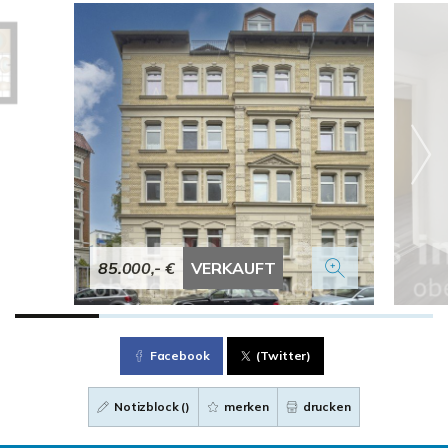
85.000,- €
VERKAUFT
Facebook
(Twitter)
Notizblock (
)
merken
drucken