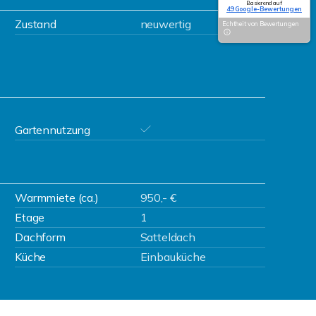
Basierend auf
49 Google-Bewertungen
Zustand
neuwertig
Echtheit von Bewertungen
Gartennutzung
Warmmiete (ca.)
950,- €
Etage
1
Dachform
Satteldach
Küche
Einbauküche