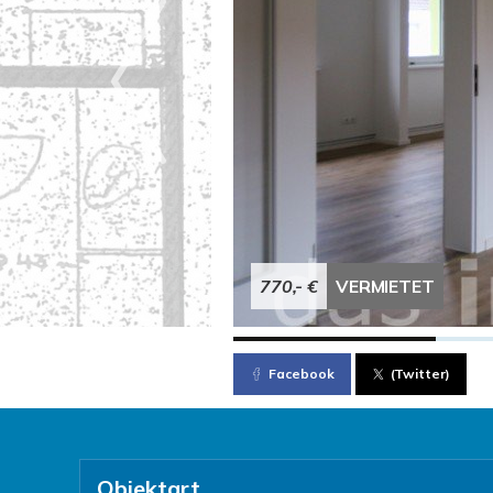
770,- €
VERMIETET
Facebook
(Twitter)
Objektart