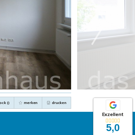
ock (
)
merken
drucken
Exzellent
5,0