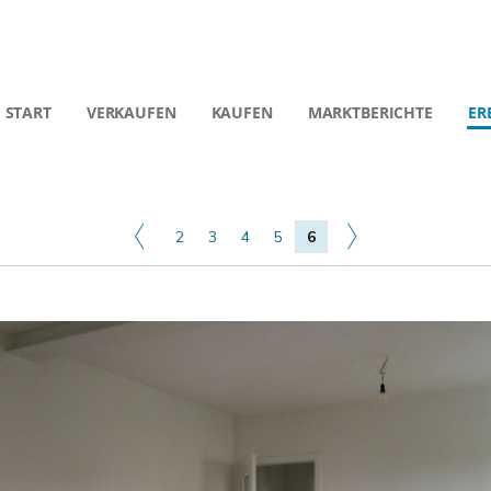
START
VERKAUFEN
KAUFEN
MARKTBERICHTE
ER
2
3
4
5
6