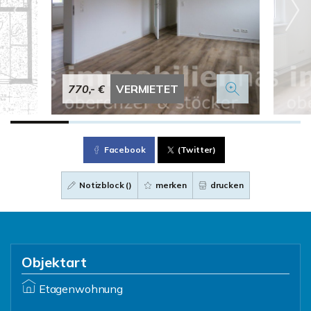
770,- €
VERMIETET
Facebook
(Twitter)
Notizblock (
)
merken
drucken
Objektart
Etagenwohnung