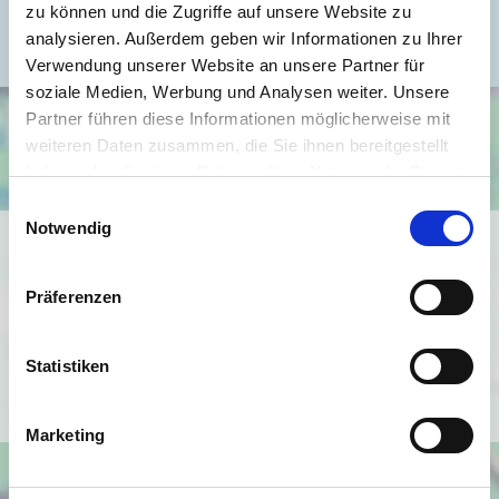
Befeuerung
Gas
zu können und die Zugriffe auf unsere Website zu
analysieren. Außerdem geben wir Informationen zu Ihrer
Verwendung unserer Website an unsere Partner für
soziale Medien, Werbung und Analysen weiter. Unsere
Partner führen diese Informationen möglicherweise mit
weiteren Daten zusammen, die Sie ihnen bereitgestellt
haben oder die sie im Rahmen Ihrer Nutzung der Dienste
gesammelt haben.
Einwilligungsauswahl
Notwendig
Ich bin damit einverstanden, dass mir Karten von Google
angezeigt werden. Es gelten die
Präferenzen
Datenschutzbedingungen von Google
(
https://policies.google.com/privacy
).
Statistiken
Ich bin einverstanden
Marketing