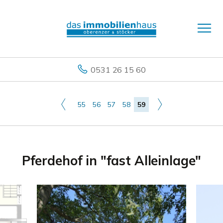
0531 26 15 60
55
56
57
58
59
Pferdehof in "fast Alleinlage"