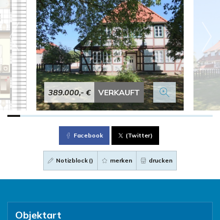
389.000,- €
VERKAUFT
Facebook
(Twitter)
Notizblock (
)
merken
drucken
Objektart