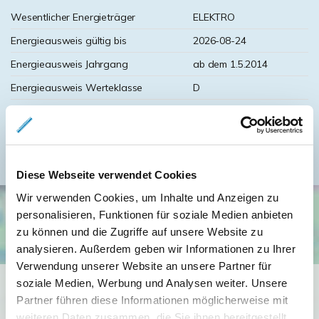
Wesentlicher Energieträger
ELEKTRO
Energieausweis gültig bis
2026-08-24
Energieausweis Jahrgang
ab dem 1.5.2014
Energieausweis Werteklasse
D
Energieausweis Baujahr
1938
Befeuerung
Elektro
Diese Webseite verwendet Cookies
Wir verwenden Cookies, um Inhalte und Anzeigen zu
personalisieren, Funktionen für soziale Medien anbieten
zu können und die Zugriffe auf unsere Website zu
analysieren. Außerdem geben wir Informationen zu Ihrer
Verwendung unserer Website an unsere Partner für
soziale Medien, Werbung und Analysen weiter. Unsere
Ich bin damit einverstanden, dass mir Karten von Google
Partner führen diese Informationen möglicherweise mit
angezeigt werden. Es gelten die
weiteren Daten zusammen, die Sie ihnen bereitgestellt