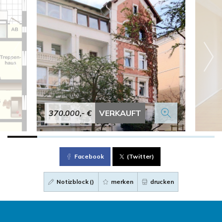
370.000,- €
VERKAUFT
Facebook
(Twitter)
Notizblock (
)
merken
drucken